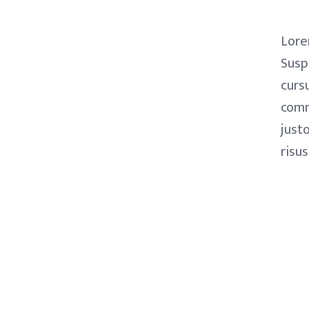
Lore
Susp
curs
comm
just
risu