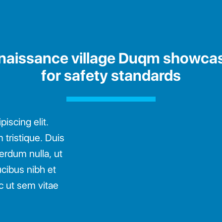
naissance village Duqm showca
for safety standards
iscing elit.
tristique. Duis
terdum nulla, ut
cibus nibh et
c ut sem vitae