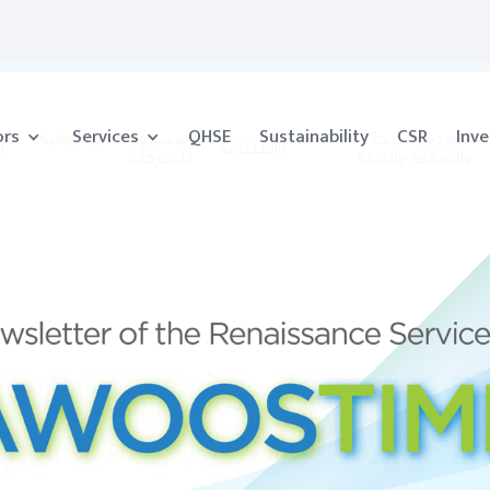
ors
Services
QHSE
Sustainability
CSR
Inve
الجودة والصحة
المسؤولية المجتمعية
الاستدامة
ا
والسلامة والبيئة
للشركات