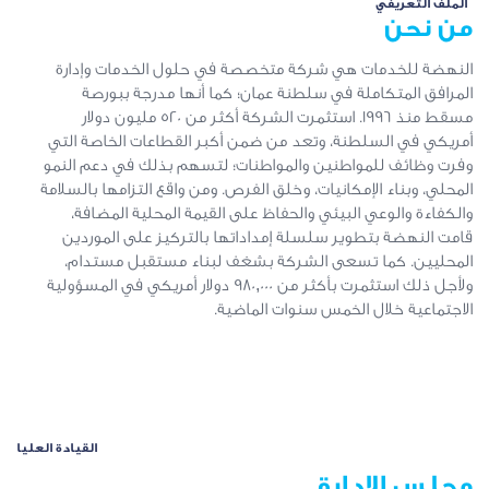
الملف التعريفي
من نحن
النهضة للخدمات هي شركة متخصصة في حلول الخدمات وإدارة
المرافق المتكاملة في سلطنة عمان؛ كما أنها مدرجة ببورصة
مسقط منذ 1996. استثمرت الشركة أكثر من 520 مليون دولار
أمريكي في السلطنة، وتعد من ضمن أكبر القطاعات الخاصة التي
وفرت وظائف للمواطنين والمواطنات؛ لتسهم بذلك في دعم النمو
المحلي، وبناء الإمكانيات، وخلق الفرص. ومن واقع التزامها بالسلامة
والكفاءة والوعي البيئي والحفاظ على القيمة المحلية المضافة،
قامت النهضة بتطوير سلسلة إمداداتها بالتركيز على الموردين
المحليين. كما تسعى الشركة بشغف لبناء مستقبل مستدام،
ولأجل ذلك استثمرت بأكثر من 980,000 دولار أمريكي في المسؤولية
الاجتماعية خلال الخمس سنوات الماضية.
القيادة العليا
مجلس الإدارة