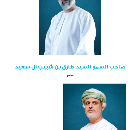
صاحب السمو السيد طارق بن شبيب آل سعيد
عضو