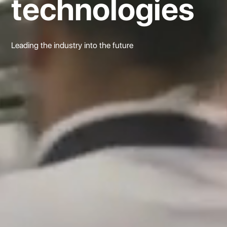
people first
Managing and maintaining workplaces and environments to bri