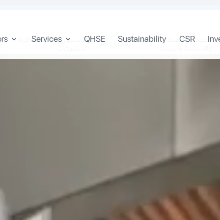
ors
Services
QHSE
Sustainability
CSR
Inv
الجودة والصحة
المسؤولية المجتمعية
الاستدامة
ا
والسلامة والبيئة
للشركات