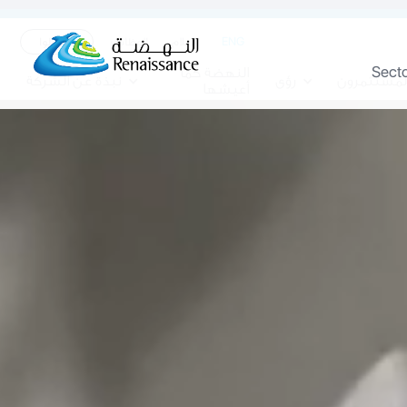
ENG
الاعلام
الوظائف
تواصلوا
Sect
النهضة كما
لمستثمرون
رؤى
نبذة عن الشركة
أعيشها