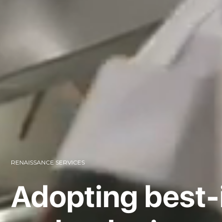
RENAISSANCE SERVICES
We put