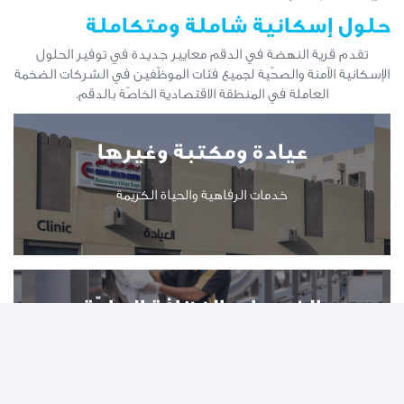
حلول إسكانية شاملة ومتكاملة
تقدم قرية النهضة في الدقم معايير جديدة في توفير الحلول
الإسكانية الآمنة والصحّية لجميع فئات الموظّفين في الشركات الضخمة
العاملة في المنطقة الاقتصادية الخاصّة بالدقم.
مسجد
غرف مجتمعية
خيارات السكن
عيادة ومكتبة وغيرها
الصّحة واللياقة البدنية
متاجر لجميع المستلزمات
احترام القيم
مساحات للترفية
نمط الغرف المتعدّدة
صالة الألعاب الرياضية
خدمات الرفاهية والحياة الكريمة
أجهزة الصرّاف الآلي ومكاتب الصرافة
الغسيل والنظافة العامّة
النظافة والعناية