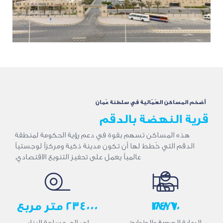
أضخم المساكن العُمّالية في سلطنة عُمان
قرية النهضة بالدقم
هذه المساكن تسهم بقوة في دعم رؤية الحكومة لمنطقة
الدقم التي خُطط لها أن تكون مدينة ذكية ومركزاً لوجستياً
عالمياً يعمل على تحفيز التنويع الاقتصادي.
24/7
18860
234000 متر مربع
سرير
الرعاية الصحية والطوارئ
إجمالي مساحة البناء