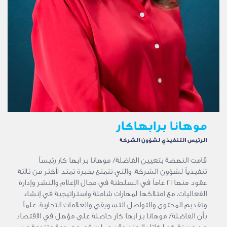
موهانا برابهاكار
الرئيس التنفيذي لشؤون الشركة
قامت النهضة بتعيين الفاضلة/ موهانا بر ابها كار رئيساً
تنفيذياً لشؤون الشركة، والتي تتمتع بخبرة تمتد لأكثر من ثلاثة
عقود منها 21 عاماً في السلطنة في مجال الإعلام والنشر وإدارة
الفعاليات، مع امتلاكها لمهارات شاملة واستراتيجية في إنشاء
وتقديم المحتوى والتواصل التسويقي والعلامات التجارية. علماً
بأن الفاضلة/ موهانا بر ابها كار حاصلة على مؤهل في الاقتصاد