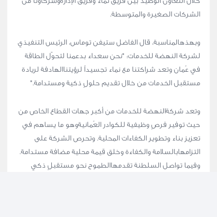
خلال التعاون الوطيد بين فريق نماء وفريق الإدارةوشركاؤنا من
الشركات الصغيرة والمتوسطة.
وبهذهالمناسبة، قال الفاضل ستيفن توماس، الرئيس التنفيذي
لشركة النهضة للخدمات: "نحن سعداء بدعمنا لتحوّل الطاقة
في عُمان وتعد شراكتنا مع نماء تجسيداً لرؤيتناالهادفة لريادة
مستقبل الخدمات من خلال تقديم حلولٍ ذكية ومستدامة."
وتعد شركةالنهضة للخدمات من أكبر جهات القطاع الخاص من
حيث توفير فرصٍ وظيفية للكوادر العُمانيةوهو ما يساهم في
تعزيز بناء وتطوير الكفاءات المحلية. وتحرص الشركة على
التزامهابالسلامة والكفاءة وخلق قيمة محلية مضافة مستدامة.
وفيما تواصل السلطنة تقدمهاالطموح نحو مستقبلٍ ذكي
ومستدام للطاقة، فإن شركة النهضة تؤكد على دعمها
والتزامهابالمساهمة في رحلة التحوّل المستقبلية.