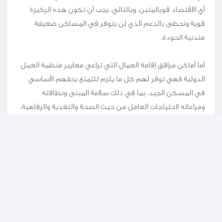
أي الاقتصاد قويالمتين. وبالتالي، يجب أن تكون هذه الركيزة
قوية وتحظى بالدعم الذي لن يتوفر في المساكن ضعيفة
متدنية الجودة.
أما أماكن مرافق إقامة العمال التي تراعي معايير منظمة العمل
الدولية فهي توفر لهم كل ما يلزم للتمتع بحقهم الأساسي
في المسكن الجيد، بما في ذلك سلامة المبنى ونظافته
ومراعاته لاحتياجات العامل من حيث الصحة والتغذية والرفاهية،
فضلًا عن توفير المرافق الترفيهية والاعتناء بتنظيف بغسل
ملابسه ونظافته العامة. وهكذا، يمكننا القول أن أماكن مرافق
الإقامة التي تراعي ذلك هي بمثابة محرك للنمو الاقتصادي، كما
أنها تتيح لأصحاب العمل ميزة التحكم في التكلفة.
هل تعلم؟
وفقًا لمعايير المساكن الخاصة بلمنظمة العمل الدولية، يجب أن