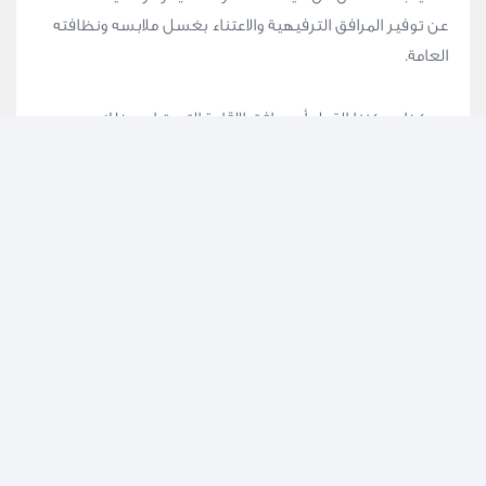
عن توفير المرافق الترفيهية والاعتناء بغسل ملابسه ونظافته
العامة.
وهكذا، يمكننا القول أن مرافق الإقامة التي تراعي ذلك هي
بمثابة محرك للنمو الاقتصادي، كما أنها تتيح لأصحاب العمل
ميزة التحكم في التكلفة.
هل تعلم؟
وفقًا لمعايير المساكن الخاصة بمنظمة العمل الدولية، يتعين
توفير غرف استراحة وترفيه وكذلك مرافق صحية، إن لم تكن
متوفرة في المنطقة التي تقع فيها مساكن العمال.