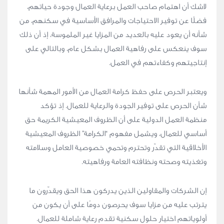
لاشك أن اهتمام صاحب العمل برعاية العمال وجودة حياتهم،
فضلًا عن توفير الاحتياجات والمرافق الأساسية في سكنهم، من
شأنه أن يعود عليه بالعديد من المزايا غير الملموسة، إذ أن ذلك
سوف ينعكس على رفاهية العمال بشكل عام، وبالتالي على
إنتاجيتهم وكفاءتهم في العمل.
ويعتبر الحرص على حفظ كرامة العمال من الأمور المهمة شأنها
شأن الحرص على توفير الجودة والرعاية للعمال. إذ تؤكد
منظمة العمل الدولية على أن الظروف المعيشية الكريمة حق
أساسي للعمال، ويشمل مفهوم “الكرامة” الظروف المعيشية
الأخلاقية التي تقدّر وتحترم وتحمي خصوصية العامل وسلامته
وتغذيته وصحته ونظافته العامة ورفاهيته.
إن الشركات والمقاولين الذين يدركون هذا الحق ويقدّرون ما
يترتب عليه من مزايا سوف يحرصون دومًا على أن يكون من
أولوياتهم اختيار حلول سكنية تقدم رعاية شاملة للعمال.