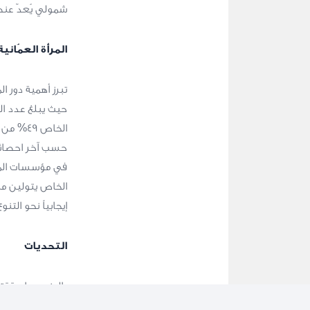
شمولي يُعدّ عنصر
المرأة العمُاني
تبرز أهمية دور 
الخاص يتولين م
إيجابياً نحو التن
التحديات
بالرغم مما حققت
فجوة الأجور بين