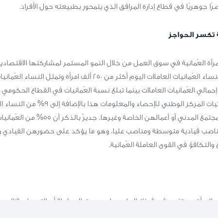
ًا جوهريًا في قطاع إدارة المرافق الذي يتمحور بطبيعته حول الأفراد.
ة تكسر الحواجز
المرأة العُمانية في سوق العمل من خلال النمو المستمر لمشاركتها الاقتصاد
حيث يبلغ عدد النساء العُمانيات العاملات اليوم أكثر من 250 ألف امرأة وتمث
حسب آخر احصائيات المركز الوطني للإحصاء والمعلومات 
في مؤسسات المجتمع المدني أو أعمالهن الخاصة وغيرها. 
ناصب قيادية متوسطة ومناصب عليا، وهو ما يؤكد على حضورهن القيادي و
وع والتكافؤ في القوى العاملة العُمانية.
ه المرأة من تقدمٍ في قطاع المؤسسات وسوق العمل إلا أن التحديات لازالت
 الجنسين وضعف تمثيل المرأة في المناصب القيادية والتحدي الدائم لتحقيق ا