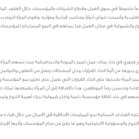
ماً ملحوظاً في سوق العمل وقطاع الشركات والمؤسسات خلال العقود الما
تقليدية وأصبحت تتولى أدواراً ومناصب قياديةً ومؤثرة. وتقوم المرأة اليوم بد
نوع والشمولية في مكان العمل مما يساهم في النمو المستدام للمؤسسات.
ٍ محوري في بناء بيئات عملٍ تتميز بالمرونة والديناميكية حيث تسهم المرأة
 بدورها من آلية اتخاذ القرارات وحل المشكلات وتعزّز من التعاون والتواصل
ميز المرأة بقدرتها على اتخاذ القرارات التي تعمل على تعزيز نمو المؤسسة
لكفاءة وتحسين رضا الموظفين. هذا بالإضافة إلى أن المرأة بطبيعتها تملك تع
يسهم في بناء ثقافةٍ مؤسسية داعمة وأكثر شمولية تدرك أهمية التنوع وتمكي
تتجه القيادات النسائية نحو الممارسات الأخلاقية في الأعمال من خلال قيادة م
لتنوع والمسؤولية الاجتماعية وهو ما يعزّز من نجاح المؤسسات وأثرها الإيج