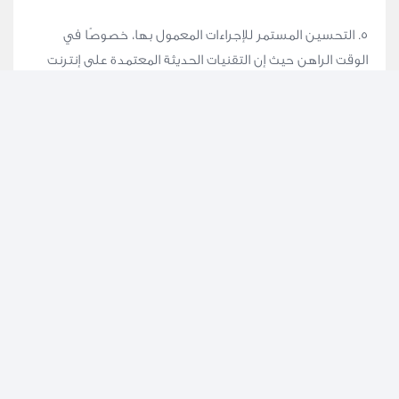
٥. التحسين المستمر للإجراءات المعمول بها، خصوصًا في
الوقت الراهن حيث إن التقنيات الحديثة المعتمدة على إنترنت
الأشياء تحل محل الممارسات التقليدية لإدارة المرافق، فلابد أن
تحقق الإجراءات الجيدة للتميز التشغيلي التوازن اللازم مع
المتطلبات المعاصرة والمستقبلية.
ويبقى التعاون والتواصل باستخدام التقنية مفتاحًا لتفوق
شركات حلول إدارة المرافق في هذا القطاع الذي يتسم
بالتغيرات السريعة.